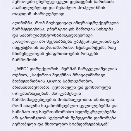
პროექტები
პერიოდში ენერგეტიკული დებატების ხარისხის
ასამაღლებლად და შესაძლო პოპულიზმის
სხვადასხვა პუბლიკაცია
თავიდან ასარიდებლად.
მიმდინარე
პრეზენტაციები
მედია
აღინიშნა, რომ მიუხედავად ინფრასტრუქტურული
წარმატებებისა, ენერგეტიკის მართვის სისტემა
დასრულებული
და საპარლამენტო/საზოგადოებრივი
ვიდეო გალერეა
კონტროლი არ შეესაბამება გამჭვირვალობის და
ღონისძიებები
ინდუსტრიის საერთაშორისო სტანდარტებს, რაც
WEG მედიაში
მნიშვნელოვან უსაფრთხოების რისკებს
წარმოშობს.
კონტაქტი
„WEG” დირექტორის, მურმან მარგველაშვილის
თქმით, „საჭიროა შეიქმნას მრავალმხრივი
მონიტორინგის ჯგუფი; სამთავრობო,
არასამთავრობო, ევროპული და დონორული
ორგანიზაციების, პარლამენტის
წარმომადგენლების მონაწილეობით იმისთვის,
რომ ახალმა საკანონმდებლო ცვლილებებმა და
საშინაო თუ საერთაშორისო ხელშეკრულებებმა
არ გამოიწვიოს სექტორის შემდგომი დაშორება
ევროპული და მსოფლიო სტანდარტებისგან“.