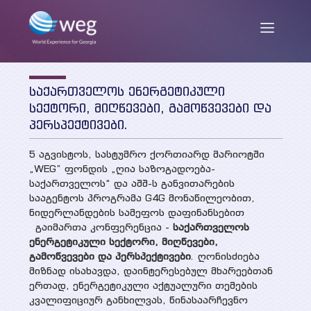
საქართველოს ენერგეტიკული
ENG
/
GEO
სექტორი, მიღწევები, გამოწვევები და
პერსპექტივები.
5 აგვისტოს, სასტუმრო ქორთიარდ მარიოტში
ჩვენ შესახებ
„WEG” ფონდის „ღია საზოგადოება-
საქართველოს“ და აშშ-ს განვითარების
სააგენტოს პროგრამა G4G მონაწილეობით,
მისია და მიზნები
ნიდერლანდების სამეფოს დაფინანსებით
სიახლეები
გაიმართა კონფერენცია -
საქართველოს
საქმიანობა
ენერგეტიკული
სექტორი, მიღწევები
,
გამოწვევები
და
პერსპექტივები
. ღონისძიება
თანამშრომლები
პუბლიკაციები
მიზნად ისახავდა, დაინტერესებულ მხარეებთან
ერთად, ენერგეტიკული აქტუალური თემების
პარტნიორები და დონორები
კვალიფიციურ განხილვას, წინასაარჩევნო
კვლევის ანგარიშები