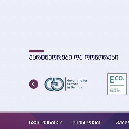
ᲞᲐᲠᲢᲜᲘᲝᲠᲔᲑᲘ ᲓᲐ ᲓᲝᲜᲝᲠᲔᲑᲘ
ჩვენ შესახებ
სიახლეები
პუბლ