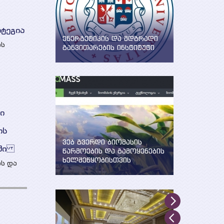
ატეგია
ენერგეტიკის და მდგრადი
ის
განვითარების ინსტიტუტი
WEG-მა დააფუძნა ენერგეტიკის
და მდგრადი განვითარების
ინსტიტუტი ილიას სახელმწიფო
უნივერსიტეტში
ი
ის
ვებ გვერდი ბიომასის
აში
წარმოების და გამოყენების
ხელშეწყობისთვის
ს და
შექმნილია WEG-ის მიერ UNDP,
ტრი,
GEF და საქართველოს
გარემოსა და ბუნებრივი
რესურსების დაცვის
სამინისტროს მხარდაჭერით