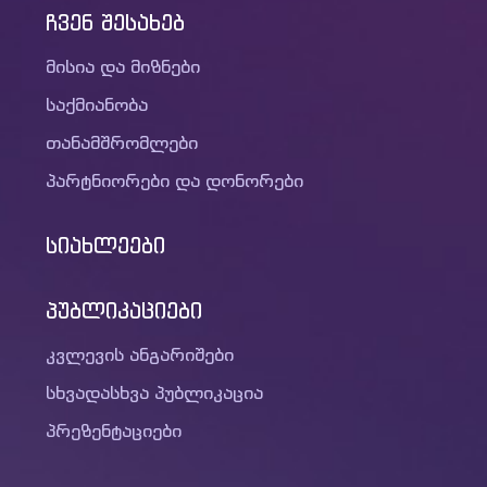
პროექტები
ჩვენ შესახებ
სხვადასხვა პუბლიკაცია
მისია და მიზნები
მიმდინარე
პრეზენტაციები
მედია
საქმიანობა
დასრულებული
თანამშრომლები
ვიდეო გალერეა
ღონისძიებები
პარტნიორები და დონორები
WEG მედიაში
კონტაქტი
სიახლეები
პუბლიკაციები
კვლევის ანგარიშები
სხვადასხვა პუბლიკაცია
პრეზენტაციები