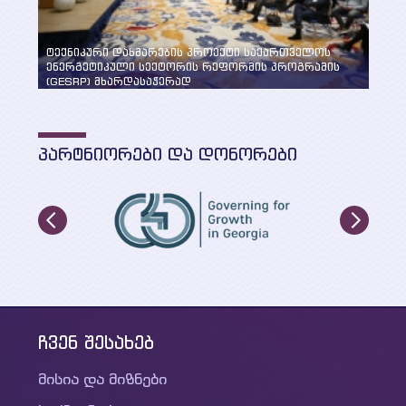
ტექნიკური დახმარების პროექტი საქართველოს
ენერგეტიკული სექტორის რეფორმის პროგრამის
„სუფ
(GESRP) მხარდასაჭერად
განხ
ᲞᲐᲠᲢᲜᲘᲝᲠᲔᲑᲘ ᲓᲐ ᲓᲝᲜᲝᲠᲔᲑᲘ
ჩვენ შესახებ
მისია და მიზნები