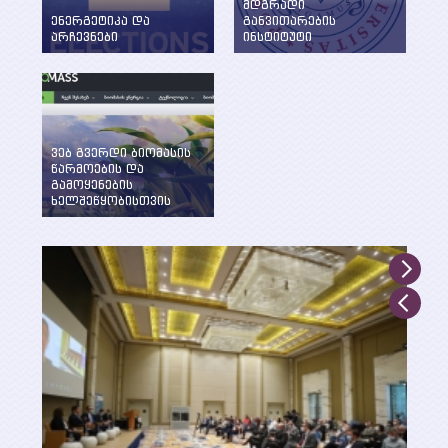
მდგრადი
ენერგეტიკა და
განვითარების
არჩევნები
ინსტიტუტი
ენერგეტიკის
WEG-მა დააფუძნა
საკითხების განხილვა
ენერგეტიკის და
წინასაარჩევნო
მდგრადი
პერიოდში
განვითარების
ინსტიტუტი ილიას
სახელმწიფო
ვებ გვერდი ბიომასის
უნივერსიტეტში
წარმოების და
გამოყენების
ხელშეწყობისთვის
შექმნილია WEG-ის
მიერ UNDP, GEF და
საქართველოს
გარემოსა და
ბუნებრივი
რესურსების დაცვის
სამინისტროს
მხარდაჭერით