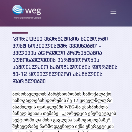
"კორუფცია ენერგეტიკის სექტორში
ENG
/
GEO
პოსტ სოციალისტურ ქვეყნებში" -
კვლევის ადრეული პრეზენტაცია
აღმოსავლეთის პარტნიორობის
სამოქალაქო საზოგადოების ფორუმის
ჩვენ შესახებ
მე-12 ყოველწლიური ასამბლეის
ფარგლებში
მისია და მიზნები
სიახლეები
აღმოსავლეთის
პარტნიორობის
სამოქალაქო
საქმიანობა
საზოგადოების
ფორუმის
მე
-
12
ყოველწლიური
ასამბლეის ფარგლებში
WEG-
მა უმასპინძლა
თანამშრომლები
პუბლიკაციები
პანელ სესიას თემაზე - „კორუფცია ენერგეტიკის
სექტორში და მისი გავლენა საზოგადოებაზე“.
პარტნიორები და დონორები
შეხვედრაზე წარმოდგენილი იქნა ენერგეტიკის
კვლევის ანგარიშები