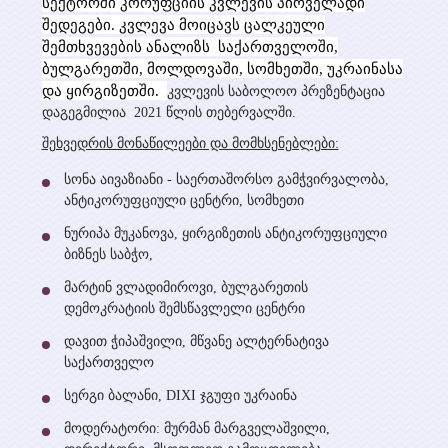
სექტორში კორუფციის კვლევის პირველადი
პროექტები
შედეგები. კვლევა მოიცავს ცალკეული
სხვადასხვა პუბლიკაცია
შემთხვევების ანალიზს საქართველოში,
მიმდინარე
ბულგარეთში, მოლდოვაში, სომხეთში, უკრაინასა
პრეზენტაციები
მედია
და ყირგიზეთში.
კვლევის საბოლოო პრეზენტაცია
დასრულებული
დაგეგმილია 2021 წლის თებერვალში.
ვიდეო გალერეა
შეხვედრის მონაწილეები და მომხსენებლები:
ღონისძიებები
WEG მედიაში
სონა აივაზიანი - საერთაშორსო გამჭვირვალობა,
ანტიკორუფციული ცენტრი, სომხეთი
კონტაქტი
ნურიპა მუკანოვა, ყირგიზეთის ანტიკორუფციული
ბიზნეს საბჭო,
მარტინ ვლადიმიროვი, ბულგარეთის
დემოკრატიის შემსწავლელი ცენტრი
დავით ჭიპაშვილი, მწვანე ალტერნატივა
საქართველო
სერგი ბალანი, DIXI ჯგუფი უკრაინა
მოდერატორი: მურმან მარგველაშვილი,