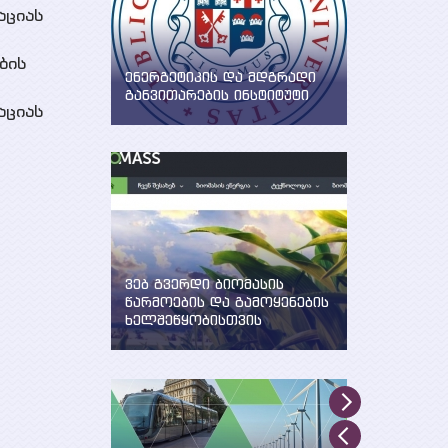
აციას
ბის
ენერგეტიკის და მდგრადი
განვითარების ინსტიტუტი
აციას
WEG-მა დააფუძნა ენერგეტიკის
და მდგრადი განვითარების
ინსტიტუტი ილიას სახელმწიფო
უნივერსიტეტში
ვებ გვერდი ბიომასის
წარმოების და გამოყენების
ხელშეწყობისთვის
შექმნილია WEG-ის მიერ UNDP,
GEF და საქართველოს
გარემოსა და ბუნებრივი
რესურსების დაცვის
სამინისტროს მხარდაჭერით