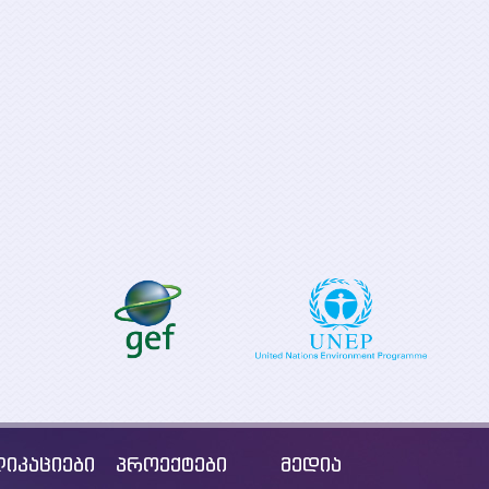
საქართველოს
ყველა
დაბალემისიიანი
ტექნიკური დახ
-
განვითარების
პროექტი საქ
გრძელვადიანი სტრატეგიის
ენერგეტიკული
(LT-LEDS) განხორციელების
რეფორმის პრ
საგზაო რუკის შემუშავება
(GESRP) მხარდ
იკაციები
პროექტები
მედია