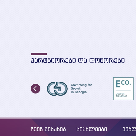
„სუფთა ენერგია 
ევროპელისთვის“
განხორცილების
მხარდაჭერა
საქართველოში.
ᲞᲐᲠᲢᲜᲘᲝᲠᲔᲑᲘ ᲓᲐ ᲓᲝᲜᲝᲠᲔᲑᲘ
ჩვენ შესახებ
სიახლეები
პუბლ