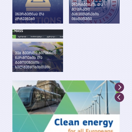
ენერგეტიკის და
მდგრადი
ენერგეტიკა და
განვითარების
არჩევნები
ინსტიტუტი
ენერგეტიკის
WEG-მა დააფუძნა
საკითხების განხილვა
ენერგეტიკის და
წინასაარჩევნო
მდგრადი
პერიოდში
განვითარების
ინსტიტუტი ილიას
სახელმწიფო
ვებ გვერდი ბიომასის
უნივერსიტეტში
წარმოების და
გამოყენების
ხელშეწყობისთვის
შექმნილია WEG-ის
მიერ UNDP, GEF და
საქართველოს
გარემოსა და
ბუნებრივი
რესურსების დაცვის
სამინისტროს
მხარდაჭერით